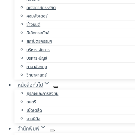
คณิตศาสตร์-สถิติ
คอมพิวเตอร์
ช่างยนต์
อิเล็กทรอนิกส์
สถาปัตยกรรมฯ
บริหาร-จัดการ
บริหาร-บัญชี
ภาษาอังกฤษ
วิทยาศาสตร์
หนังสือทั่วไป
ธุรกิจและการลงทุน
ดนตรี
เบ็ดเตล็ด
งานฝีมือ
สำนักพิมพ์