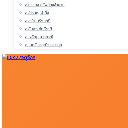
อ.ยรรยง ทรัพย์สุขอำนวย
อ.สำราญ คำยิ่ง
อ.อร่าม เริงฤทธิ์
อ.อัมพร ภักดีชาติ
อ.เจริญ เสาวภาณี
อ.ไมตรี วรวุฒิจรรยากุล