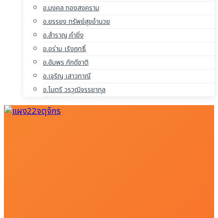
อ.มงคล ทองสงคราม
อ.ยรรยง ทรัพย์สุขอำนวย
อ.สำราญ คำยิ่ง
อ.อร่าม เริงฤทธิ์
อ.อัมพร ภักดีชาติ
อ.เจริญ เสาวภาณี
อ.ไมตรี วรวุฒิจรรยากุล