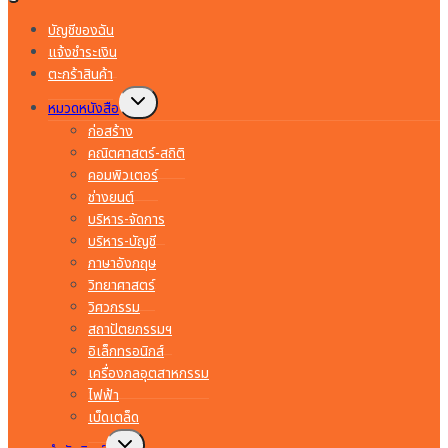
บัญชีของฉัน
แจ้งชำระเงิน
ตะกร้าสินค้า
Toggle
หมวดหนังสือ
child
menu
ก่อสร้าง
คณิตศาสตร์-สถิติ
คอมพิวเตอร์
ช่างยนต์
บริหาร-จัดการ
บริหาร-บัญชี
ภาษาอังกฤษ
วิทยาศาสตร์
วิศวกรรม
สถาปัตยกรรมฯ
อิเล็กทรอนิกส์
เครื่องกลอุตสาหกรรม
ไฟฟ้า
เบ็ดเตล็ด
Toggle