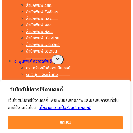
สำนักพิมพ์ วสท.
สำนักพิมพ์ วังอักษร
สำนักพิมพ์ ศสว.
สำนักพิมพ์ ศสอ.
สำนักพิมพ์ สสท.
สำนักพิมพ์ เมืองไทย
สำนักพิมพ์ เสริมวิทย์
สำนักพิมพ์ โอเดียน
Toggle
อ. พูนพงศ์ สวาสดิพันธ์
child
menu
ดร.เกรียงศักดิ์ อุดมสินโรจน์
รศ.วิสูตร จิระดำเกิง
อ.พรจิต ประทุมสุวรรณ
อ.มงคล ทองสงคราม
เว็บไซต์นี้มีการใช้งานคุกกี้
อ.ยรรยง ทรัพย์สุขอำนวย
เว็บไซต์นี้มีการใช้งานคุกกี้ เพื่อเพิ่มประสิทธิภาพและประสบการณ์ที่ดีใน
อ.สำราญ คำยิ่ง
อ.อร่าม เริงฤทธิ์
การใช้งานเว็บไซต์
นโยบายความเป็นส่วนตัวและคุกกี้
อ.อัมพร ภักดีชาติ
อ.เจริญ เสาวภาณี
ยอมรับ
อ.ไมตรี วรวุฒิจรรยากุล